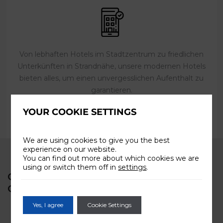
Von lebhaften Hotels im Stadtzentrum zu friedlichen
Unterkünften in Strandnähe, unsere modernen Hotels
bieten alles, um einen unvergesslichen Aufenthalt zu
garantieren.
YOUR COOKIE SETTINGS
PRÜFEN SIE DIE VERFÜGBARTKEIT
We are using cookies to give you the best
experience on our website.
You can find out more about which cookies we are
using or switch them off in
settings
.
ONLINE CHECK-IN - HÄUFIG
GESTELLTE FRAGEN
Yes, I agree
Cookie Settings